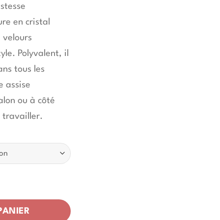
ustesse
re en cristal
n velours
yle. Polyvalent, il
ns tous les
e assise
alon ou à côté
 travailler.
anova
PANIER