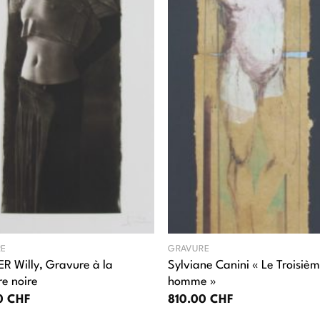
RE
GRAVURE
R Willy, Gravure à la
Sylviane Canini « Le Troisiè
e noire
homme »
00
CHF
810.00
CHF