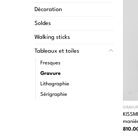
Décoration
Soldes
Walking sticks
Tableaux et toiles
Fresques
Gravure
Lithographie
Sérigraphie
GRAVU
KISSME
manièr
810.