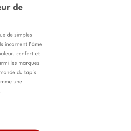
œur de
que de simples
ls incarnent l’âme
aleur, confort et
armi les marques
 monde du tapis
omme une
.