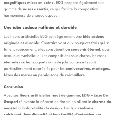
magnifiques mises en scène
. EDG propose également une
gamme de
vases assortis
, ce qui facilite la composition
harmonieuse de chaque espace.
Une idée cadeau raffinée et durable
Les fleurs artificielles EDG sont également une
idée cadeau
originale et durable
. Contrairement aux bouquets frais qui se
fanent rapidement, elles constituent
un souvenir éternel
, aussi
beau que symbolique. Les compositions sous cloche, les roses
éternelles ou les bouquets dans de jolis contenants sont
particulièrement appréciés pour les
anniversaires, mariages,
fêtes des mères ou pendaisons de crémaillère
.
Conclusion
Avec ses
fleurs artificielles haut de gamme
,
EDG – Enzo De
Gasperi
réinvente la décoration florale en alliant le
charme du
végétal
à la
durabilité du design
. Par leur
réalisme
saisissant, leur diversité et leur facilité d’entretien
, ces