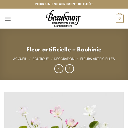
Passer
POUR UN ENCADREMENT DE GOÛT
au
contenu
0
Fleur artificielle – Bauhinie
ACCUEIL
/
BOUTIQUE
/
DÉCORATION
/
FLEURS ARTIFICIELLES