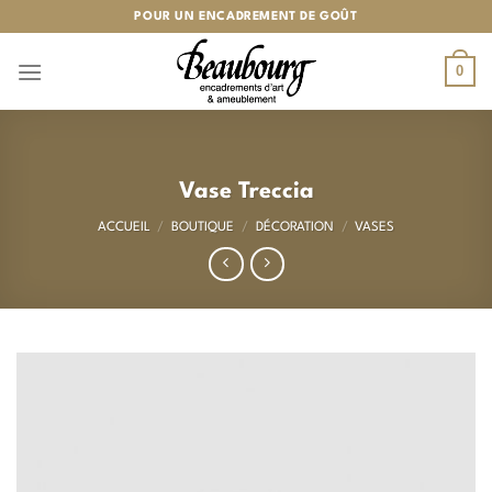
Passer
POUR UN ENCADREMENT DE GOÛT
au
contenu
0
Vase Treccia
ACCUEIL
/
BOUTIQUE
/
DÉCORATION
/
VASES