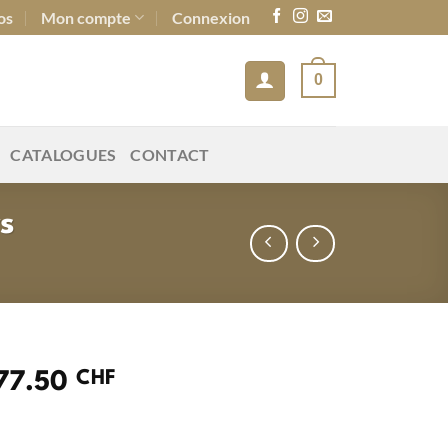
os
Mon compte
Connexion
0
CATALOGUES
CONTACT
s
CHF
Le
577.50
x
prix
tial
actuel