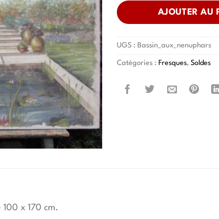
éta
AJOUTER AU 
3'1
UGS :
Bassin_aux_nenuphars
Catégories :
Fresques
,
Soldes
 100 x 170 cm.