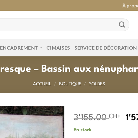
À prop
ENCADREMENT
CIMAISES
SERVICE DE DÉCORATION
Fresque – Bassin aux nénuphar
ACCUEIL
/
BOUTIQUE
/
SOLDES
CHF
Le
3'155.00
1'
pri
En stock
ini