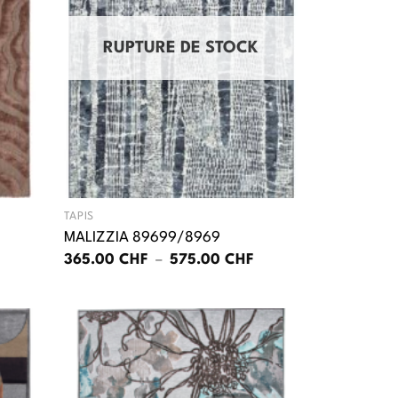
RUPTURE DE STOCK
TAPIS
MALIZZIA 89699/8969
Plage
365.00
CHF
–
575.00
CHF
de
prix :
365.00 CHF
à
575.00 CHF