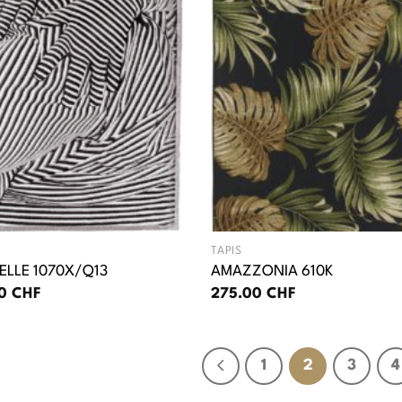
TAPIS
ELLE 1070X/Q13
AMAZZONIA 610K
00
CHF
275.00
CHF
1
2
3
4